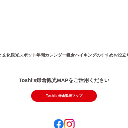
鎌倉の地理的特徴について
大町・材木座エリア
鎌倉時代について
稲村ヶ崎・七里ヶ浜エリア
鎌倉の人物について
江の島周辺エリア
と文化
観光スポット
年間カレンダー
鎌倉ハイキングのすすめ
お役立
Toshi's鎌倉観光MAPをご活用ください
Toshi’s 鎌倉観光マップ