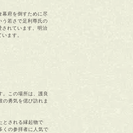
倉幕府を倒すために尽
いう若さで足利尊氏の
愛されています。明治
ています。
す。この場所は、護良
彼の勇気を偲び訪れま
たとされる縁起物で
多くの参拝者に人気で