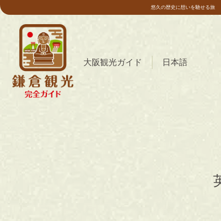
悠久の歴史に想いを馳せる旅
大阪観光ガイド
日本語
简体中文
(
簡体中国語
)
한국어
(
韓国語
)
English
(
英語
)