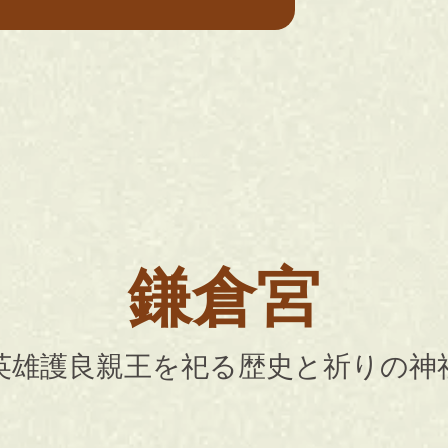
鎌倉宮
英雄護良親王を祀る歴史と祈りの神