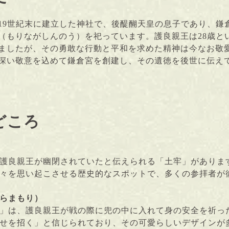
19世紀末に建立した神社で、後醍醐天皇の息子であり、鎌
（もりながしんのう）を祀っています。護良親王は28歳と
ましたが、その勇敢な行動と平和を求めた精神は今なお敬
深い敬意を込めて鎌倉宮を創建し、その遺徳を後世に伝え
どころ
護良親王が幽閉されていたと伝えられる「土牢」がありま
々を思い起こさせる歴史的なスポットで、多くの参拝者が
らまもり）
」は、護良親王が戦の際に兜の中に入れて身の安全を祈っ
せを招く」と信じられており、その可愛らしいデザインが