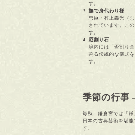
す。
撫で身代わり様
忠臣・村上義光（む
されています。この
す。
厄割り石
境内には「盃割り舎
割る伝統的な儀式を
す。
季節の行事 
毎秋、鎌倉宮では「鎌
日本の古典芸術を堪能
す。